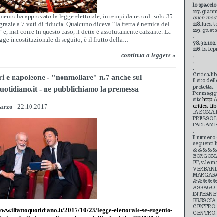
lo spaccio
117
. gian
amento ha approvato la legge elettorale, in tempi da record: solo 35
buon med
 grazie a 7 voti di fiducia. Qualcuno diceva “la fretta è nemica del
118
. luca 
119
. gaet
 e, mai come in questo caso, il detto è assolutamente calzante. La
.
egge incostituzionale di seguito, è il frutto della…
78.92.102
.
116
. la le
continua a leggere »
.
.
.
Critica li
ari e napoleone - "nonmollare" n.7 anche sul
il sito de
protetta.
quotidiano.it - ne pubblichiamo la premessa
Per maggi
sito
http:
marzo
- 22.10.2017
critica-li
.A ROMA 
PRESSO L
PARLAME
.
Il numero 
seguenti l
&&&&&
BORGOM
EP, v.le m
VERBANI
MARGAROLI
&&&&&
ASSAGO
INTERNET,
BRESCIA
CENTRO, vi
www.ilfattoquotidiano.it/2017/10/23/legge-elettorale-se-eugenio-
CENTRO, v