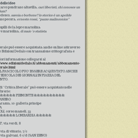
 delle idee
marco pondrano altavilla,
cari liberisti, chi conosce un
ium?
tedesco,
savoia o borbone? lo storico è un apolide
ano pecora,
ernesto rossi, “pazzo malinconico”
 spilli de la lepre marzolina
pre marzolina,
di maio ’o statista
berale può essere acquistata anche on line attraverso
lle Edizioni Dedalo con transazione crittografata e
ori informazione collegarsi al
//www.edizionidedalo.it/abbonamenti/abbonamento-
berale.html
IL FASCICOLO PUO' ESSERE ACQUISTATO ANCHE
'EDICOLA DEI GIORNALI IN PIAZZA DEL
NTO.
di “Critica liberale” può essere acquistato nelle
ibrerie:
&&&&& PIEMONTE &&&&&&&&&&
ANERO
arazza, 10 galleria principe
A
, corso mameli, 55
&&&&& LOMBARDIA &&&&&
 via verdi, 8
a di vittorio, 7/c
ia galvani, 6 c/d (SAN ZENO)