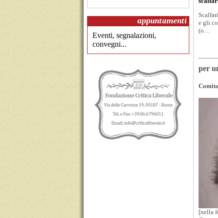
scalfar
Scalfar
appuntamenti
e gli c
(o…
Eventi, segnalazioni,
convegni...
per u
Comita
[nella 