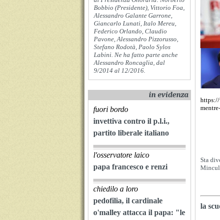
Bobbio (Presidente), Vittorio Foa,
Alessandro Galante Garrone,
Giancarlo Lunati, Italo Mereu,
Federico Orlando, Claudio
Pavone, Alessandro Pizzorusso,
Stefano Rodotà, Paolo Sylos
Labini. Ne ha fatto parte anche
Alessandro Roncaglia, dal
9/2014 al 12/2016.
in evidenza
https:/
mentre-
fuori bordo
invettiva contro il p.l.i.,
partito liberale italiano
l'osservatore laico
Sta div
papa francesco e renzi
Mincu
chiedilo a loro
pedofilia, il cardinale
la sc
o'malley attacca il papa: "le