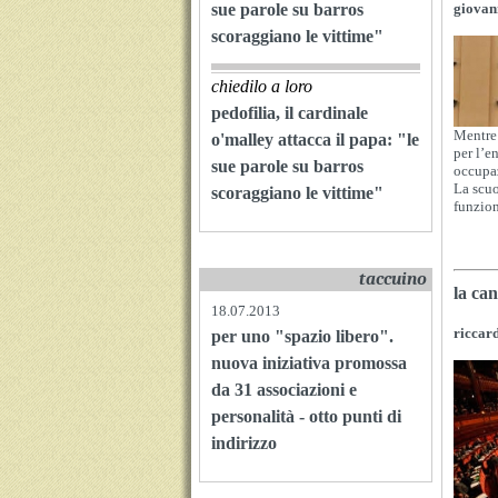
sue parole su barros
giovan
scoraggiano le vittime"
chiedilo a loro
pedofilia, il cardinale
Mentre 
o'malley attacca il papa: "le
per l’en
sue parole su barros
occupaz
La scuo
scoraggiano le vittime"
funzio
taccuino
la ca
18.07.2013
riccar
per uno "spazio libero".
nuova iniziativa promossa
da 31 associazioni e
personalità - otto punti di
indirizzo