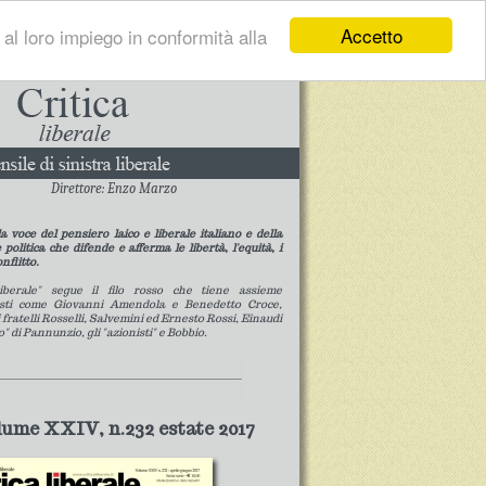
Accetto
 al loro impiego in conformità alla
Direttore: Enzo Marzo
a voce del pensiero laico e liberale italiano e della
 politica che difende e afferma le libertà, l'equità, i
conflitto.
liberale" segue il filo rosso che tiene assieme
isti come Giovanni Amendola e Benedetto Croce,
i fratelli Rosselli, Salvemini ed Ernesto Rossi, Einaudi
o" di Pannunzio, gli "azionisti" e Bobbio.
lume XXIV, n.232 estate 2017