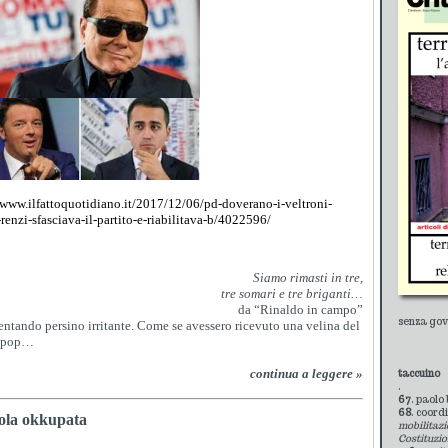
/www.ilfattoquotidiano.it/2017/12/06/pd-doverano-i-veltroni-
renzi-sfasciava-il-partito-e-riabilitava-b/4022596/
Siamo rimasti in tre,
tre somari e tre briganti…
da “Rinaldo in campo”
senza gov
entando persino irritante. Come se avessero ricevuto una velina del
lpop…
continua a leggere »
taccuino
.
67
. paolo
68
. coord
uola okkupata
mobilitazi
Costituzi