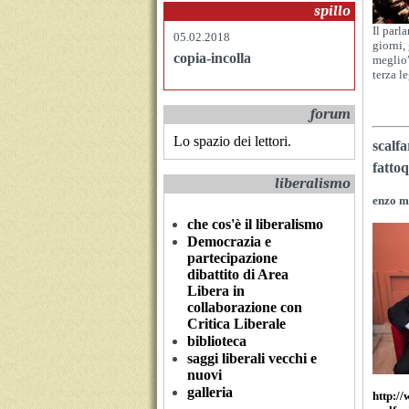
spillo
Il parl
05.02.2018
giorni,
copia-incolla
meglio”
terza l
forum
Lo spazio dei lettori.
scalf
fatto
liberalismo
enzo 
che cos'è il liberalismo
Democrazia e
partecipazione
dibattito di Area
Libera in
collaborazione con
Critica Liberale
biblioteca
saggi liberali vecchi e
nuovi
galleria
http://