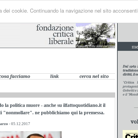
lizza dei cookie. Continuando la navigazione nel sito acconsenti
Dal 1969 l
tradizione
diritti, il 
cosa facciamo
link
cerca nel sito
"Critica 
protagon
Gobetti e 
e il "Mond
 la politica muore - anche su ilfattoquotidiano.it il
di "nonmollare". ne pubblichiamo qui la premessa.
vo
marzo
- 05.12.2017