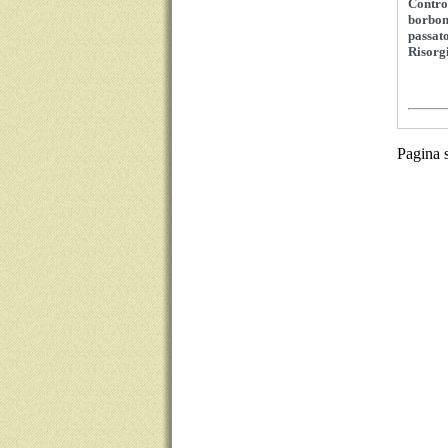
Contro 
borboni
passato
Risorg
Pagina 