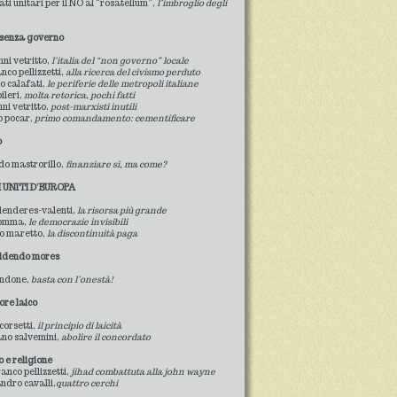
ati unitari per il NO al “rosatellum”,
l’imbroglio degli
o senza governo
nni vetritto,
l’italia del “non governo” locale
anco pellizzetti,
alla ricerca del civismo perduto
io calafati,
le periferie delle metropoli italiane
pileri,
molta retorica, pochi fatti
ni vetritto,
post-marxisti inutili
io pocar,
primo comandamento: cementificare
o
rdo mastrorillo,
finanziare sì, ma come?
I UNITI D'EUROPA
 lenderes-valenti,
la risorsa più grande
 somma,
le democrazie invisibili
io maretto,
la discontinuità paga
ridendo mores
rindone,
basta con l’onestà!
ore laico
 corsetti,
il principio di laicità
ano salvemini,
abolire il concordato
 e religione
ranco pellizzetti,
jihad combattuta alla john wayne
andro cavalli,
quattro cerchi