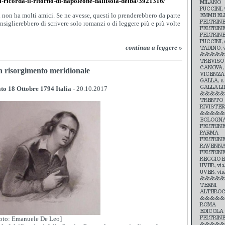
i-ricorda-il-ritorno-di-napoleone-dallisola-delba/3921316/
MILANO
PUCCINI, v
i non ha molti amici. Se ne avesse, questi lo prenderebbero da parte
EMME ELLE
FELTRINEL
onsiglierebbero di scrivere solo romanzi o di leggere più e più volte
FELTRINELL
FELTRINEL
PUCCINI, c
continua a leggere »
TADINO, v
&&&&&
TREVISO
CANOVA, p
n risorgimento meridionale
VICENZA
GALLA, c.s
GALLA LIB
to 18 Ottobre 1794 Italia
- 20.10.2017
&&&&&&
TRENTO
RIVISTERIA
&&&&&&
BOLOGN
FELTRINELL
PARMA
FELTRINEL
RAVENN
FELTRINEL
REGGIO E
UVER, vial
UVER, via 
&&&&&
TERNI
ALTEROCCA
&&&&&
ROMA
EDICOLA 
FELTRINEL
foto: Emanuele De Leo]
&&&&&