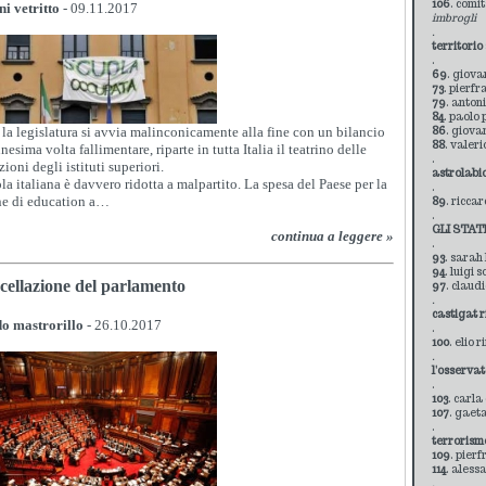
106
. comit
ni vetritto
- 09.11.2017
imbrogli
.
territori
.
69
. giova
73
. pierfr
79
. anton
84
. paolo 
la legislatura si avvia malinconicamente alla fine con un bilancio
86
. giovan
88
. valer
nesima volta fallimentare, riparte in tutta Italia il teatrino delle
.
ioni degli istituti superiori.
astrolabi
la italiana è davvero ridotta a malpartito. La spesa del Paese per la
.
ne di education a…
89
. ricca
.
GLI STAT
continua a leggere »
.
93
. sarah
94
. luigi
ncellazione del parlamento
97
. claud
.
castigat 
do mastrorillo
- 26.10.2017
.
100
. elio 
.
l'osservat
.
103
. carla
107
. gaet
.
terrorismo
109
. pierf
114
. aless
.