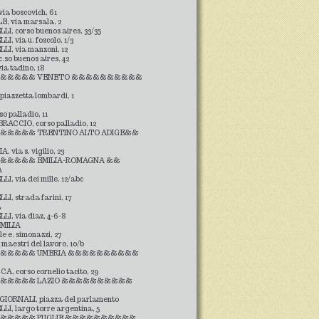
ia boscovich, 61
, via marsala, 2
LI, corso buenos aires, 33/35
I, via u. foscolo, 1/3
LI, via manzoni, 12
.so buenos aires, 42
ia tadino, 18
&&&&& VENETO &&&&&&&&&&
iazzetta lombardi, 1
o palladio, 11
RACCIO, corso palladio, 12
&&&& TRENTINO ALTO ADIGE&&
, via s. vigilio, 23
&&&& EMILIA-ROMAGNA &&
A
I, via dei mille, 12/abc
LI, strada farini, 17
A
LI, via diaz, 4-6-8
MILIA
e e. simonazzi, 27
maestri del lavoro, 10/b
&&&&& UMBRIA &&&&&&&&&&
, corso cornelio tacito, 29
&&&&& LAZIO &&&&&&&&&&
GIORNALI, piazza del parlamento
LI, largo torre argentina, 5
&&&&& PUGLIE &&&&&&&&&&