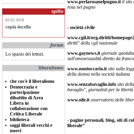
www.perlarosanelpugno.it
il sit
rosa nel pugno
spillo
05.02.2018
copia-incolla
-
società civile
www.cgil.it/org.diritti/homepag
diritti" della cgil nazionale
forum
www.gaynews.it
giornale quotidi
Lo spazio dei lettori.
sull'omosessualità diretto da franco 
liberalismo
www.nontoccarla.it
sito sulla leg
della donna nella società italiana
che cos'è il liberalismo
www.senzabavaglio.info
sito dell
Democrazia e
bavaglio", giornalisti per la libert
partecipazione
dibattito di Area
www.olir.it
osservatorio delle liber
Libera in
collaborazione con
Critica Liberale
biblioteca
-
pagine
personali, blog, siti di c
saggi liberali vecchi e
liberale”
nuovi