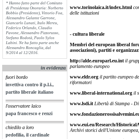
* Hanno fatto parte del Comitato
www.torinolaica.it/index.html
con
di Presidenza Onoraria: Norberto
delle istituzioni
Bobbio (Presidente), Vittorio Foa,
Alessandro Galante Garrone,
Giancarlo Lunati, Italo Mereu,
Federico Orlando, Claudio
Pavone, Alessandro Pizzorusso,
-
cultura liberale
Stefano Rodotà, Paolo Sylos
Labini. Ne ha fatto parte anche
Membri del european liberal foru
Alessandro Roncaglia, dal
associazioni), partiti e organizzaz
9/2014 al 12/2016.
http://alde.europarl.eu.int
il grup
parlamento europeo
in evidenza
www.eldr.org
il partito europeo de
fuori bordo
riformatori
invettiva contro il p.l.i.,
partito liberale italiano
www.liberal-international.org
il 
www.lsdi.it
Libertà di Stampa - Dir
l'osservatore laico
papa francesco e renzi
www.fondazionerossisalvemini.e
www.eui.eu/Research/Historical
chiedilo a loro
Archivi storici dell'Unione europea
pedofilia, il cardinale