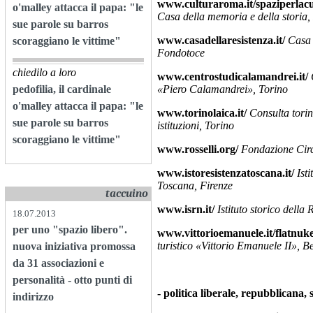
www.culturaroma.it/spaziperlacu
o'malley attacca il papa: "le
Casa della memoria e della storia
sue parole su barros
www.casadellaresistenza.it/
Casa 
scoraggiano le vittime"
Fondotoce
chiedilo a loro
www.centrostudicalamandrei.it/
pedofilia, il cardinale
«Piero Calamandrei», Torino
o'malley attacca il papa: "le
www.torinolaica.it/
Consulta torine
sue parole su barros
istituzioni, Torino
scoraggiano le vittime"
www.rosselli.org/
Fondazione Circ
www.istoresistenzatoscana.it/
Isti
Toscana, Firenze
taccuino
www.isrn.it/
Istituto storico della
18.07.2013
per uno "spazio libero".
www.vittorioemanuele.it/flatnuk
turistico «Vittorio Emanuele II», 
nuova iniziativa promossa
da 31 associazioni e
personalità - otto punti di
-
politica liberale, repubblicana, s
indirizzo