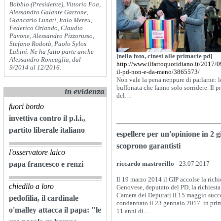
Bobbio (Presidente), Vittorio Foa,
Alessandro Galante Garrone,
Giancarlo Lunati, Italo Mereu,
Federico Orlando, Claudio
Pavone, Alessandro Pizzorusso,
Stefano Rodotà, Paolo Sylos
Labini. Ne ha fatto parte anche
[nella foto, cinesi alle primarie pd]
Alessandro Roncaglia, dal
http://www.ilfattoquotidiano.it/2017/
9/2014 al 12/2016.
il-pd-non-e-da-meno/3865573/
Non vale la pena neppure di parlarne: 
buffonata che fanno solo sorridere. Il pr
in evidenza
del…
fuori bordo
invettiva contro il p.l.i.,
partito liberale italiano
espellere per un'opinione in 2 gi
scoprono garantisti
l'osservatore laico
papa francesco e renzi
riccardo mastrorillo
- 23.07.2017
Il 19 marzo 2014 il GIP accolse la richi
chiedilo a loro
Genovese, deputato del PD, la richiesta 
Camera dei Deputati il 15 maggio succ
pedofilia, il cardinale
condannato il 23 gennaio 2017 in prim
o'malley attacca il papa: "le
11 anni di…