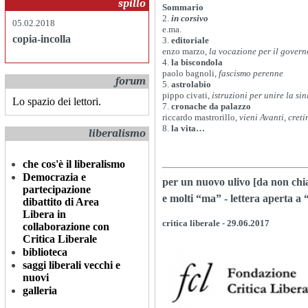
spillo
Sommario
2.
in corsivo
05.02.2018
e.ma.
copia-incolla
3.
editoriale
enzo marzo,
la vocazione per il govern
4.
la biscondola
paolo bagnoli,
fascismo perenne
forum
5.
astrolabio
pippo civati,
istruzioni per unire la sin
Lo spazio dei lettori.
7.
cronache da palazzo
riccardo mastrorillo,
vieni Avanti, creti
8.
la vita…
liberalismo
che cos'è il liberalismo
Democrazia e
per un nuovo ulivo [da non chia
partecipazione
e molti “ma” - lettera aperta a
dibattito di Area
Libera in
critica liberale
- 29.06.2017
collaborazione con
Critica Liberale
biblioteca
saggi liberali vecchi e
nuovi
galleria