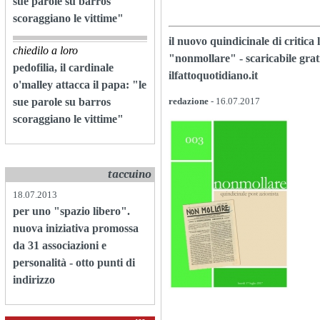
sue parole su barros
scoraggiano le vittime"
il nuovo quindicinale di critica l
chiedilo a loro
"nonmollare" - scaricabile grat
pedofilia, il cardinale
ilfattoquotidiano.it
o'malley attacca il papa: "le
sue parole su barros
redazione
- 16.07.2017
scoraggiano le vittime"
taccuino
18.07.2013
per uno "spazio libero".
nuova iniziativa promossa
da 31 associazioni e
personalità - otto punti di
indirizzo