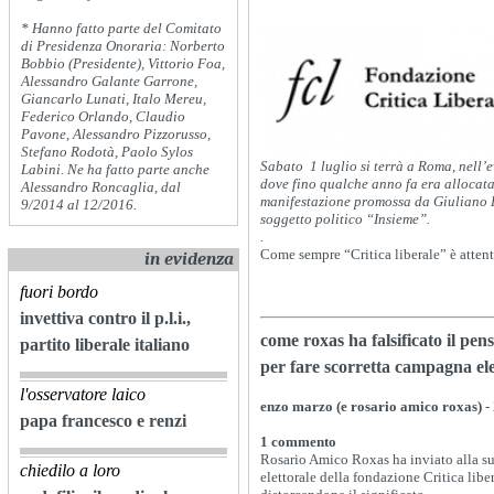
* Hanno fatto parte del Comitato
di Presidenza Onoraria: Norberto
Bobbio (Presidente), Vittorio Foa,
Alessandro Galante Garrone,
Giancarlo Lunati, Italo Mereu,
Federico Orlando, Claudio
Pavone, Alessandro Pizzorusso,
Stefano Rodotà, Paolo Sylos
Sabato 1 luglio si terrà a Roma, nell’
Labini. Ne ha fatto parte anche
dove fino qualche anno fa era allocata 
Alessandro Roncaglia, dal
manifestazione promossa da Giuliano P
9/2014 al 12/2016.
soggetto politico “Insieme”.
.
Come sempre “Critica liberale” è atte
in evidenza
fuori bordo
invettiva contro il p.l.i.,
come roxas ha falsificato il pensi
partito liberale italiano
per fare scorretta campagna ele
l'osservatore laico
enzo marzo (e rosario amico roxas)
-
papa francesco e renzi
1 commento
Rosario Amico Roxas ha inviato alla su
chiedilo a loro
elettorale della fondazione Critica liber