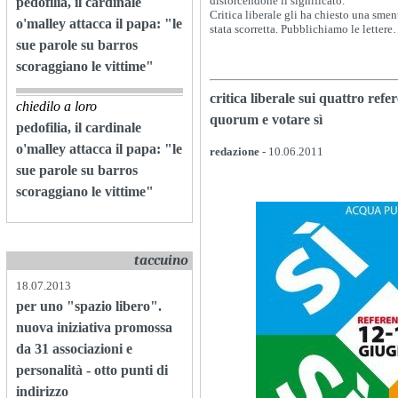
distorcendone il significato.
pedofilia, il cardinale
Critica liberale gli ha chiesto una sme
o'malley attacca il papa: "le
stata scorretta. Pubblichiamo le letter
sue parole su barros
scoraggiano le vittime"
critica liberale sui quattro ref
chiedilo a loro
quorum e votare sì
pedofilia, il cardinale
o'malley attacca il papa: "le
redazione
- 10.06.2011
sue parole su barros
scoraggiano le vittime"
taccuino
18.07.2013
per uno "spazio libero".
nuova iniziativa promossa
da 31 associazioni e
personalità - otto punti di
indirizzo