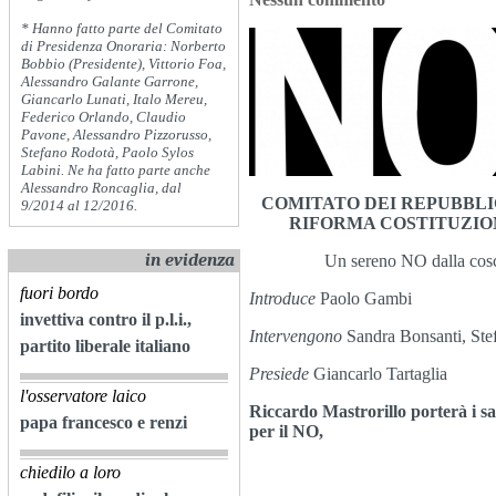
* Hanno fatto parte del Comitato
di Presidenza Onoraria: Norberto
Bobbio (Presidente), Vittorio Foa,
Alessandro Galante Garrone,
Giancarlo Lunati, Italo Mereu,
Federico Orlando, Claudio
Pavone, Alessandro Pizzorusso,
Stefano Rodotà, Paolo Sylos
Labini. Ne ha fatto parte anche
Alessandro Roncaglia, dal
COMITATO DEI REPUBBLIC
9/2014 al 12/2016.
RIFORMA COSTITUZIO
in evidenza
Un sereno NO dalla cosc
fuori bordo
Introduce
Paolo Gambi
invettiva contro il p.l.i.,
Intervengono
Sandra Bonsanti, Ste
partito liberale italiano
Presiede
Giancarlo Tartaglia
l'osservatore laico
Riccardo Mastrorillo porterà i sal
papa francesco e renzi
per il NO,
chiedilo a loro